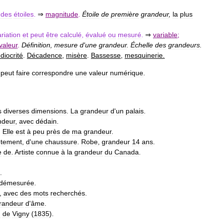
des
étoiles
.
⇒
magnitude
.
Étoile
de
première
grandeur
,
la
plus
riation
et
peut
être
calculé
,
évalué
ou
mesuré
.
⇒
variable
;
valeur
.
Définition
,
mesure
d
'
une
grandeur
.
Échelle
des
grandeurs
.
diocrité
.
Décadence
,
misère
.
Bassesse
,
mesquinerie
.
peut
faire
correspondre
une
valeur
numérique
.
s
diverses
dimensions
.
La
grandeur
d
'
un
palais
.
ndeur
,
avec
dédain
.
.
Elle
est
à
peu
près
de
ma
grandeur
.
êtement
,
d
'
une
chaussure
.
Robe
,
grandeur
14
ans
.
e
de
.
Artiste
connue
à
la
grandeur
du
Canada
.
.
démesurée
.
,
avec
des
mots
recherchés
.
randeur
d
'
âme
.
d
de
Vigny
(
1835
).