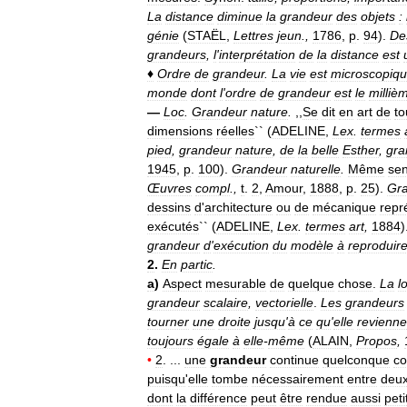
La
distance
diminue
la
grandeur
des
objets
:
génie
(
STAËL
,
Lettres
jeun
.,
1786
,
p
.
94
).
De
grandeurs
,
l
'
interprétation
de
la
distance
est
♦
Ordre
de
grandeur
.
La
vie
est
microscopiq
monde
dont
l
'
ordre
de
grandeur
est
le
milliè
—
Loc
.
Grandeur
nature
.
,,
Se
dit
en
art
de
to
dimensions
réelles
`` (
ADELINE
,
Lex
.
termes
pied
,
grandeur
nature
,
de
la
belle
Esther
,
gra
1945
,
p
.
100
).
Grandeur
naturelle
.
Même
se
Œuvres
compl
.,
t
.
2
,
Amour
,
1888
,
p
.
25
).
Gr
dessins
d
'
architecture
ou
de
mécanique
repr
exécutés
`` (
ADELINE
,
Lex
.
termes
art
,
1884
)
grandeur
d
'
exécution
du
modèle
à
reproduir
2
.
En
partic
.
a
)
Aspect
mesurable
de
quelque
chose
.
La
l
grandeur
scalaire
,
vectorielle
.
Les
grandeurs
tourner
une
droite
jusqu
'
à
ce
qu
'
elle
revienne
toujours
égale
à
elle
-
même
(
ALAIN
,
Propos
,
•
2
. ...
une
grandeur
continue
quelconque
co
puisqu
'
elle
tombe
nécessairement
entre
deu
dont
la
différence
peut
être
rendue
aussi
peti