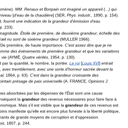
omène
).
MM
.
Renaux
et
Bonpain
ont
imaginé
un
appareil
(...)
qui
niveau
[
d
'
eau
de
la
chaudière
] (
SER
,
Phys
.
industr
.,
1890
,
p
.
154
).
t
,
fournit
une
indication
de
la
grandeur
d
'
émission
d
'
eau
p
.
233
).
magnitude
.
Étoile
de
première
,
de
deuxième
grandeur
;
échelle
des
'
œil
nu
sont
de
sixième
grandeur
(
MULLER
1966
).
.
De
première
,
de
haute
importance
.
C
'
est
assez
dire
que
je
ne
omme
des
événements
de
première
grandeur
et
que
tes
variations
a
vie
(
AYMÉ
,
Quatre
vérités
,
1954
,
p
.
130
).
t
par
la
quantité
,
le
nombre
,
la
portée
.
Le
roi
[
Louis
XVI
]
entrait
,
avec
tremblement
,
avec
une
sorte
d
'
horreur
sacrée
devant
la
al
,
1864
,
p
.
63
).
C
'
est
dans
la
grandeur
croissante
des
lointain
présage
de
paix
universelle
(
A
.
FRANCE
,
Opinions
J
.
mes
absorbées
par
les
dépenses
de
l
'
État
sont
une
cause
nséquent
la
grandeur
des
revenus
nécessaires
pour
faire
face
à
onomique
.
Mais
s
'
il
est
visible
que
la
grandeur
de
ces
revenus
est
oins
manifeste
qu
'
elle
est
encore
plus
funeste
à
la
liberté
politique
,
nants
de
grands
moyens
de
corruption
et
d
'
oppression
.
ois
,
1807
,
p
.
244
.