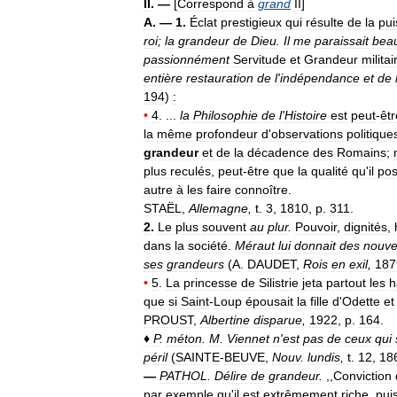
II
. —
[
Correspond
à
grand
II
]
A
. —
1
.
Éclat
prestigieux
qui
résulte
de
la
pu
roi
;
la
grandeur
de
Dieu
.
Il
me
paraissait
bea
passionnément
Servitude
et
Grandeur
militai
entière
restauration
de
l
'
indépendance
et
de
194
)
:
•
4
. ...
la
Philosophie
de
l
'
Histoire
est
peut
-
êtr
la
même
profondeur
d
'
observations
politique
grandeur
et
de
la
décadence
des
Romains
;
plus
reculés
,
peut
-
être
que
la
qualité
qu
'
il
pos
autre
à
les
faire
connoître
.
STAËL
,
Allemagne
,
t
.
3
,
1810
,
p
.
311
.
2
.
Le
plus
souvent
au
plur
.
Pouvoir
,
dignités
,
dans
la
société
.
Méraut
lui
donnait
des
nouve
ses
grandeurs
(
A
.
DAUDET
,
Rois
en
exil
,
187
•
5
.
La
princesse
de
Silistrie
jeta
partout
les
h
que
si
Saint
-
Loup
épousait
la
fille
d
'
Odette
et
PROUST
,
Albertine
disparue
,
1922
,
p
.
164
.
♦
P
.
méton
.
M
.
Viennet
n
'
est
pas
de
ceux
qui
péril
(
SAINTE
-
BEUVE
,
Nouv
.
lundis
,
t
.
12
,
18
—
PATHOL
.
Délire
de
grandeur
.
,,
Conviction
par
exemple
qu
'
il
est
extrêmement
riche
,
pui