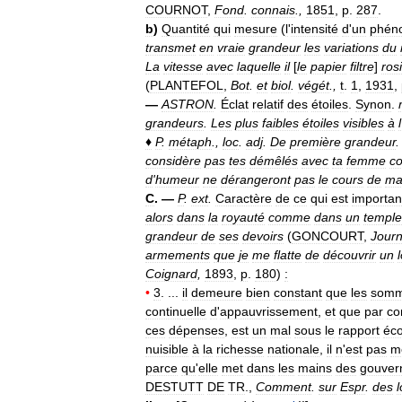
COURNOT
,
Fond
.
connais
.,
1851
,
p
.
287
.
b
)
Quantité
qui
mesure
(
l
'
intensité
d
'
un
phén
transmet
en
vraie
grandeur
les
variations
du
La
vitesse
avec
laquelle
il
[
le
papier
filtre
]
rosi
(
PLANTEFOL
,
Bot
.
et
biol
.
végét
.,
t
.
1
,
1931
,
—
ASTRON
.
Éclat
relatif
des
étoiles
.
Synon
.
grandeurs
.
Les
plus
faibles
étoiles
visibles
à
l
♦
P
.
métaph
.,
loc
.
adj
.
De
première
grandeur
considère
pas
tes
démêlés
avec
ta
femme
c
d
'
humeur
ne
dérangeront
pas
le
cours
de
m
C
. —
P
.
ext
.
Caractère
de
ce
qui
est
importan
alors
dans
la
royauté
comme
dans
un
temple
grandeur
de
ses
devoirs
(
GONCOURT
,
Journ
armements
que
je
me
flatte
de
découvrir
un
Coignard
,
1893
,
p
.
180
)
:
•
3
. ...
il
demeure
bien
constant
que
les
som
continuelle
d
'
appauvrissement
,
et
que
par
co
ces
dépenses
,
est
un
mal
sous
le
rapport
éc
nuisible
à
la
richesse
nationale
,
il
n
'
est
pas
m
parce
qu
'
elle
met
dans
les
mains
des
gouver
DESTUTT
DE
TR
.,
Comment
.
sur
Espr
.
des
l