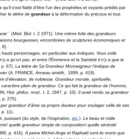
s
qu
'
il
s
'
est
flatté
d
'
être
l
'
un
des
prophètes
et
voyants
prédits
par
cher
le
délire
de
grandeur
à
la
déformation
du
précoce
et
tout
nie
`` (
Méd
.
Biol
.
t
.
2
1971
).
Une
même
folie
des
grandeurs
aisons
bourgeoises
,
encombrées
de
sculptures
économiques
et
.
8
).
s
hauts
personnages
,
en
particulier
aux
évêques
.
Vous
voilà
n
'
y
a
qu
'
un
pas
,
et
entre
l
'
Éminence
et
la
Sainteté
il
n
'
y
a
que
la
,
p
.
67
).
La
lettre
de
Sa
Grandeur
Monseigneur
l
'
évêque
de
vier
(
A
.
FRANCE
,
Anneau
améth
.,
1899
,
p
.
419
).
ré
d
'
élévation
,
de
noblesse
.
Grandeur
morale
,
spirituelle
;
;
caractère
plein
de
grandeur
.
Ce
qui
fait
la
grandeur
de
l
'
homme
,
IN
,
Hist
.
philos
.
mod
.,
t
.
2
,
1847
,
p
.
10
).
Il
avait
rendu
sa
grandeur
,
p
.
275
).
par
grandeur
d
'
âme
sa
propre
douleur
pour
soulager
celle
de
ses
,
p
.
11
).
é
,
puissant
(
du
style
,
de
l
'
inspiration
,
etc
.).
Le
beau
et
mâle
ime
!
quelle
grandeur
simple
de
composition
!
quelle
sérénité
880
,
p
.
416
).
À
peine
Michel
-
Ange
et
Raphaël
sont
-
ils
morts
que