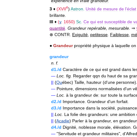
expérience
en
vraie
grandeur
.
e
3
♦
(
XVII
)
Astron
.
Unité
de
mesure
de
l
'
éclat
brillante
.
III
♦
(
v
.
1650
)
Sc
.
Ce
qui
est
susceptible
de
va
quantité
.
Grandeur
repérable
,
mesurable
.
⇒
⊗
CONTR
.
Exiguïté
,
petitesse
.
Faiblesse
,
mé
●
Grandeur
propriété
physique
à
laquelle
on
grandeur
n
.
f
.
d1
./
d
Caractère
de
ce
qui
est
grand
dans
le
—
Loc
.
fig
.
Regarder
qqn
du
haut
de
sa
gra
||
(
Qu
ébec
)
Taille
,
hauteur
(
d
'
une
personne
)
—
Pointure
,
dimensions
normalisées
d
'
un
v
—
Loc
.
à
la
grandeur
de:
sur
toute
la
surfac
d2
./
d
Importance
.
Grandeur
d
'
un
forfait
.
d3
./
d
Importance
dans
la
société
,
puissance
||
Loc
.
La
folie
des
grandeurs:
une
ambition
||
(
Acadie
)
Parler
à
la
grandeur
,
en
grandeur
d4
./
d
Dignité
,
noblesse
morale
,
élévation
.
G
—
"
Servitude
et
grandeur
militaires
",
d
'
Alfre