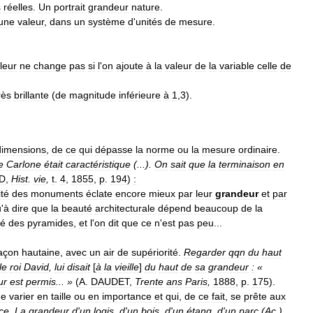
s
réelles
.
Un
portrait
grandeur
nature
.
une
valeur
,
dans
un
système
d
'
unités
de
mesure
.
leur
ne
change
pas
si
l
'
on
ajoute
à
la
valeur
de
la
variable
celle
de
rès
brillante
(
de
magnitude
inférieure
à
1
,
3
).
dimensions
,
de
ce
qui
dépasse
la
norme
ou
la
mesure
ordinaire
.
e
Carlone
était
caractéristique
(...).
On
sait
que
la
terminaison
en
D
,
Hist
.
vie
,
t
.
4
,
1855
,
p
.
194
)
:
ité
des
monuments
éclate
encore
mieux
par
leur
grandeur
et
par
u
'
à
dire
que
la
beauté
architecturale
dépend
beaucoup
de
la
té
des
pyramides
,
et
l
'
on
dit
que
ce
n
'
est
pas
peu
...
açon
hautaine
,
avec
un
air
de
supériorité
.
Regarder
qqn
du
haut
le
roi
David
,
lui
disait
[
à
la
vieille
]
du
haut
de
sa
grandeur
:
«
ur
est
permis
... »
(
A
.
DAUDET
,
Trente
ans
Paris
,
1888
,
p
.
175
).
de
varier
en
taille
ou
en
importance
et
qui
,
de
ce
fait
,
se
prête
aux
ce
.
La
grandeur
d
'
un
logis
,
d
'
un
bois
,
d
'
un
étang
,
d
'
un
parc
(
Ac
.
).