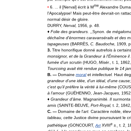
me
•
6
. ...
il
[
Nerval
]
écrit
à
M
Alexandre
Duma
l
'
Apocalypse
!
Mais
peut
-
être
devrait
-
on
ratta
normal
désir
de
gloire
.
DURRY
,
Nerval
,
1956
,
p
.
48
.
♦
Folie
des
grandeurs
.
,,
Synon
.
de
mégaloma
déchaîne
d
'
énormes
caravansérails
et
des
m
tapageuses
(
BARRÈS
,
C
.
Baudoche
,
1909
,
p
3
.
Titre
honorifique
donné
autrefois
à
certain
monsignor
,
et
de
la
Grandeur
à
l
'
Éminence
il
fumée
d
'
un
scrutin
(
HUGO
,
Misér
.,
t
.
1
,
1862
Tourcoing
avait
été
rendue
publique
le
14
jan
B
. —
Domaine
moral
et
intellectuel
.
Haut
deg
grandeur
d
'
une
idée
,
d
'
un
idéal
,
d
'
une
cause
c
'
est
qu
'
il
préfère
la
vérité
à
lui
-
même
(
COUS
à
l
'
amour
(
GUÉHENNO
,
Jean
-
Jacques
,
1952
♦
Grandeur
d
'
âme
.
Magnanimité
.
Il
surmonta
amis
(
SAINTE
-
BEUVE
,
Port
-
Royal
,
t
.
2
,
1842
C
. —
Domaine
de
l
'
art
.
Caractère
noble
,
élev
tableau
,
cette
Justice
divine
poursuivant
le
cr
e
pathétique
(
GONCOURT
,
Art
XVIII
s
.,
t
.
2
,
1