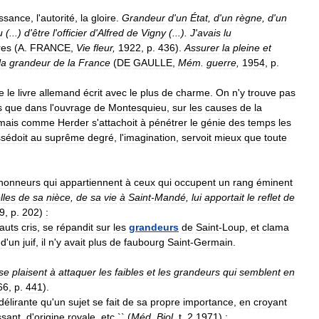
issance
,
l
'
autorité
,
la
gloire
.
Grandeur
d
'
un
État
,
d
'
un
règne
,
d
'
un
u
(...)
d
'
être
l
'
officier
d
'
Alfred
de
Vigny
(...).
J
'
avais
lu
res
(
A
.
FRANCE
,
Vie
fleur
,
1922
,
p
.
436
).
Assurer
la
pleine
et
la
grandeur
de
la
France
(
DE
GAULLE
,
Mém
.
guerre
,
1954
,
p
.
e
le
livre
allemand
écrit
avec
le
plus
de
charme
.
On
n
'
y
trouve
pas
s
que
dans
l
'
ouvrage
de
Montesquieu
,
sur
les
causes
de
la
mais
comme
Herder
s
'
attachoit
à
pénétrer
le
génie
des
temps
les
sédoit
au
suprême
degré
,
l
'
imagination
,
servoit
mieux
que
toute
honneurs
qui
appartiennent
à
ceux
qui
occupent
un
rang
éminent
lles
de
sa
nièce
,
de
sa
vie
à
Saint
-
Mandé
,
lui
apportait
le
reflet
de
9
,
p
.
202
)
:
auts
cris
,
se
répandit
sur
les
grandeurs
de
Saint
-
Loup
,
et
clama
d
'
un
juif
,
il
n
'
y
avait
plus
de
faubourg
Saint
-
Germain
.
se
plaisent
à
attaquer
les
faibles
et
les
grandeurs
qui
semblent
en
66
,
p
.
441
).
délirante
qu
'
un
sujet
se
fait
de
sa
propre
importance
,
en
croyant
ssant
,
d
'
origine
royale
,
etc
.`` (
Méd
.
Biol
.
t
.
2
1971
)
: