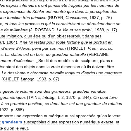
les
esprits
inférieurs
n
'
ont
jamais
été
frappés
par
les
hommes
de
s
expériences
de
Köhler
ont
montré
que
dans
la
perception
des
une
fonction
très
primitive
(
RUYER
,
Conscience
,
1937
,
p
.
76
).
ue
,
et
tous
les
processus
qui
la
caractérisent
se
déroulent
dans
un
me
de
millimètre
(
J
.
ROSTAND
,
La
Vie
et
ses
probl
.,
1939
,
p
.
17
).
ute
imitation
,
d
'
un
être
ou
d
'
un
objet
reproduit
dans
ses
art
,
1884
).
Il
ne
lui
restait
pour
toute
fortune
que
le
portrait
en
nd
'
mère
d
'
Alexis
,
peint
par
son
mari
(
TRIOLET
,
Prem
.
accroc
,
ns
.
La
statue
est
en
bois
,
de
grandeur
naturelle
(
VERLAINE
,
andeur
d
'
exécution
.
,,
Se
dit
des
modèles
de
sculpture
,
plans
et
ésentant
des
objets
dans
la
vraie
dimension
où
ils
doivent
être
.
Le
dessinateur
chromiste
travaille
toujours
d
'
après
une
maquette
e
(
CHELET
,
Lithogr
.,
1933
,
p
.
67
).
ongueur
,
le
volume
sont
des
grandeurs
;
grandeur
variable
;
géométriques
(
TAINE
,
Intellig
.,
t
.
2
,
1870
,
p
.
344
).
On
peut
faire
à
sa
première
position
;
ce
demi
-
tour
est
une
grandeur
de
rotation
1922
,
p
.
355
)
:
mporte
une
expression
numérique
aussi
approchée
qu
'
on
le
veut
,
x
grandeurs
susceptibles
d
'
une
expression
numérique
exacte
,
et
te
qu
'
on
le
veut
.