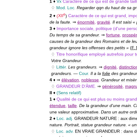
1
♦
Vx
Caractère
de
ce
qui
est
de
grande
tail
♢
Mod
.
Loc
.
Regarder
qqn
du
haut
de
sa
g
e
2
♦
(
XII
)
Caractère
de
ce
qui
est
grand
,
impo
de
la
faute
.
⇒
énormité
,
gravité
.
Il
est
saisi
«
3
♦
Importance
sociale
,
politique
(
d
'
une
pers
Du
temps
de
sa
grandeur
.
⇒
fortune
,
prospér
causes
de
la
grandeur
des
Romains
et
de
le
grandeur
ignore
les
offenses
des
petits
»
(
F
.
♢
Titre
honorifique
employé
autrefois
pour
t
Votre
Grandeur
.
♢
Littér
.
Les
grandeurs
.
⇒
dignité
,
distinctio
grandeurs
.
—
Cour
.
Il
a
la
folie
des
grandeu
4
♦
⇒
élévation
,
noblesse
.
Grandeur
et
misèr
♢
GRANDEUR
D
'
ÂME
.
⇒
générosité
,
magna
II
♦
(
Sens
relatif
)
1
♦
Qualité
de
ce
qui
est
plus
ou
moins
grand
étendue
,
taille
.
De
la
grandeur
d
'
une
main
.
C
une
valeur
approximative
.
Dans
un
autre
ord
2
♦
Loc
.
adj
.
GRANDEUR
NATURE
:
aux
dim
nature
.
Portrait
,
statue
grandeur
nature
. «
un
♢
Loc
.
adv
.
EN
VRAIE
GRANDEUR
:
dans
d