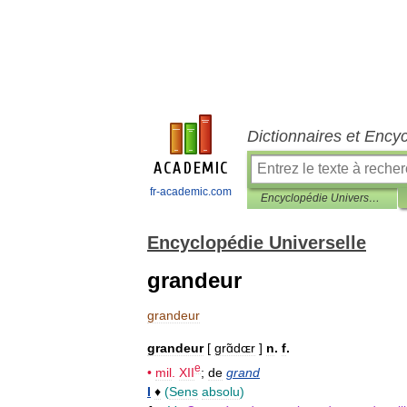
Dictionnaires et Ency
fr-academic.com
Encyclopédie Universelle
Encyclopédie Universelle
grandeur
grandeur
grandeur
[
grɑ̃dɶr
]
n
.
f
.
e
•
mil
.
XII
;
de
grand
I
♦
(
Sens
absolu
)