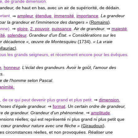
le
,
de
grande
dimension
.
randeur
,
de
haut
en
bas
,
avec
un
air
de
supériorité
,
de
dédain
.
rtant
.
⇒
ampleur
,
étendue
,
immensité
,
importance
.
La
grandeur
par
la
grandeur
et
l
'
imminence
des
dangers
»
(
Romains
)
.
onne
).
⇒
gloire
,
2
.
pouvoir
,
puissance
.
Air
de
grandeur
.
⇒
majesté
.
ité
,
splendeur
.
Grandeur
d
'
un
État
. «
Considérations
sur
les
ur
décadence
»,
œuvre
de
Montesquieu
(
1734
).
«
La
vraie
Mauriac
)
.
ous
les
grands
seigneurs
,
et
récemment
encore
pour
les
évêques
.
n
,
honneur
.
L
'
éclat
des
grandeurs
.
Avoir
le
goût
,
l
'
amour
des
rs
.
e
de
l
'
homme
selon
Pascal
.
nimité
.
,
de
ce
qui
peut
devenir
plus
grand
et
plus
petit
.
⇒
dimension
,
hoses
d
'
égale
grandeur
.
⇒
format
.
Un
certain
ordre
de
grandeur
,
re
de
grandeur
.
Grandeur
d
'
un
phénomène
.
⇒
amplitude
.
ensions
réelles
;
qui
est
représenté
ni
plus
grand
ni
plus
petit
que
cœur
grandeur
nature
avec
une
flèche
»
(
Giraudoux
)
.
es
circonstances
réelles
,
et
non
provoquées
.
Réaliser
une