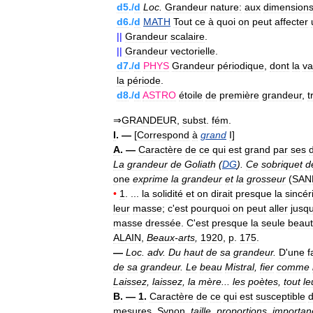
d5
./
d
Loc
.
Grandeur
nature:
aux
dimension
d6
./
d
MATH
Tout
ce
à
quoi
on
peut
affecter
||
Grandeur
scalaire
.
||
Grandeur
vectorielle
.
d7
./
d
PHYS
Grandeur
périodique
,
dont
la
va
la
période
.
d8
./
d
ASTRO
étoile
de
première
grandeur
,
t
⇒
GRANDEUR
,
subst
.
fém
.
I
. —
[
Correspond
à
grand
I
]
A
. —
Caractère
de
ce
qui
est
grand
par
ses
La
grandeur
de
Goliath
(
DG
).
Ce
sobriquet
d
one
exprime
la
grandeur
et
la
grosseur
(
SAN
•
1
. ...
la
solidité
et
on
dirait
presque
la
sincér
leur
masse
;
c
'
est
pourquoi
on
peut
aller
jusq
masse
dressée
.
C
'
est
presque
la
seule
beau
ALAIN
,
Beaux
-
arts
,
1920
,
p
.
175
.
—
Loc
.
adv
.
Du
haut
de
sa
grandeur
.
D
'
une
f
de
sa
grandeur
.
Le
beau
Mistral
,
fier
comme
Laissez
,
laissez
,
la
mère
...
les
poètes
,
tout
le
B
. —
1
.
Caractère
de
ce
qui
est
susceptible
mesures
.
Synon
.
taille
,
proportions
,
importan